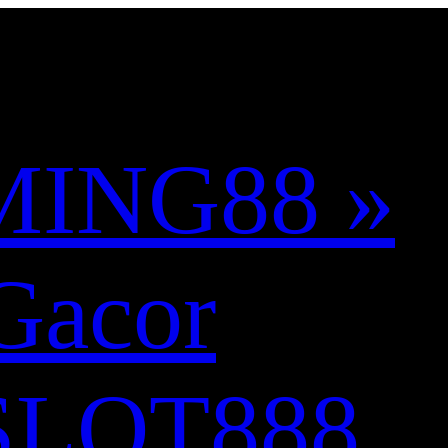
ING88 »
 Gacor
SLOT888,